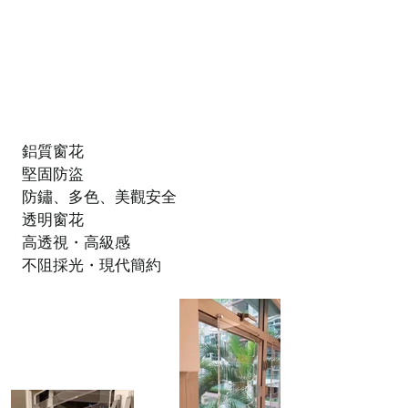
鋁質窗花
堅固防盜
防鏽、多色、美觀安全
透明窗花
高透視・高級感
不阻採光・現代簡約