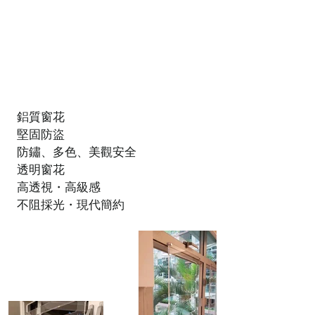
鋁質窗花
堅固防盜
防鏽、多色、美觀安全
透明窗花
高透視・高級感
不阻採光・現代簡約